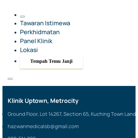
Tawaran Istimewa
Perkhidmatan
Panel Klinik
Lokasi
Tempah Temu Janji
Klinik Uptown, Metrocity
Ground Floor, Lot 14267, Section 65, Kuching Town Land 
hazwanmedicalsb@gmail.com