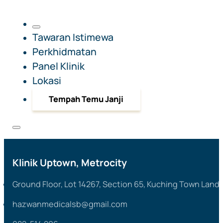
Tawaran Istimewa
Perkhidmatan
Panel Klinik
Lokasi
Tempah Temu Janji
Klinik Uptown, Metrocity
Ground Floor, Lot 14267, Section 65, Kuching Town Land 
hazwanmedicalsb@gmail.com